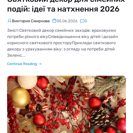
подій: ідеї та натхнення 2026
Виктория Смирнова
05.06.2026
0
Зміст:Святковий декор сімейних заходів: враховуємо
потреби різного вікуСпіввідношення віку дітей і дизайн
корисного святкового просторуПриклади святкового
декору з урахуванням віку: з огляду на потреби дітей
Зеленс...
Continue Reading