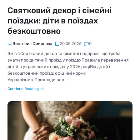
Святковий декор і сімейні
поїздки: діти в поїздах
безкоштовно
Виктория Смирнова
20.05.2026
0
Зміст:Святковий декор та сімейні подорожі: що треба
знати про дитячий проїзд у поїздахПравила перевезення
дітей в українських поїздах у 2026 роціВік дітей і
безкоштовний проїзд: офіційні норми
УкрзалізниціПриклади вар...
Continue Reading