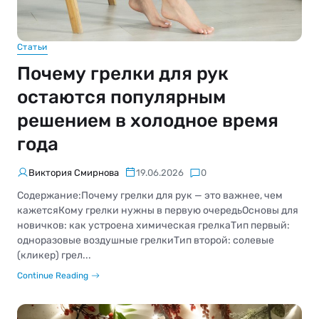
Статьи
Почему грелки для рук
остаются популярным
решением в холодное время
года
Виктория Смирнова
19.06.2026
0
Содержание:Почему грелки для рук — это важнее, чем
кажетсяКому грелки нужны в первую очередьОсновы для
новичков: как устроена химическая грелкаТип первый:
одноразовые воздушные грелкиТип второй: солевые
(кликер) грел...
Continue Reading