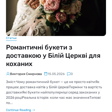
Статьи
Романтичні букети з
доставкою у Білій Церкві для
коханих
Виктория Смирнова
15.05.2026
0
Зміст:Чому романтичний букет — це не просто квітиЯк
працює доставка квітів у Білій ЦерквіТерміни та вартість
доставкиЯкі букети найпопулярніші серед закоханих у
2026 роціРеальна історія: коли час має значенняТипові
по...
Continue Reading