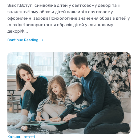
Зміст:Вступ: символіка дітей у святковому декорі та її
значенняЧому образи дітей важливі в святковому
оформленні заходівПсихологічне значення образів дітей у
снахІдеї використання образів дітей у святковому
декоріФ...
Continue Reading
Корисні статті