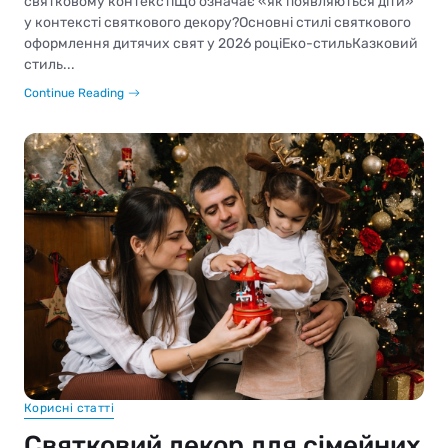
святковому контекстіЩо означає «як появляються діти»
у контексті святкового декору?Основні стилі святкового
оформлення дитячих свят у 2026 роціЕко-стильКазковий
стиль...
Continue Reading
Корисні статті
Святковий декор для сімейних